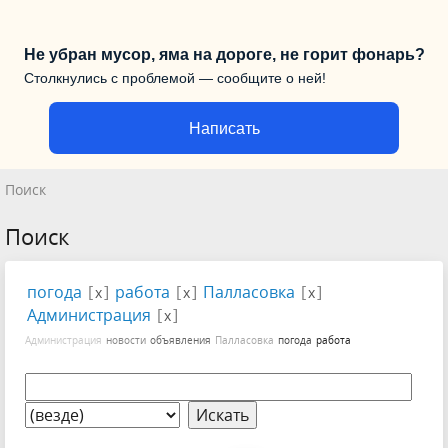
Не убран мусор, яма на дороге, не горит фонарь?
Столкнулись с проблемой — сообщите о ней!
Написать
Поиск
Поиск
погода
[
]
работа
[
]
Палласовка
[
]
x
x
x
Администрация
[
]
x
Администрация
новости
объявления
Палласовка
погода
работа